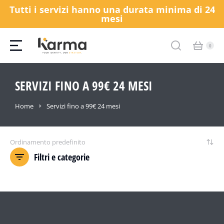
Tutti i servizi hanno una durata minima di 24
mesi
SERVIZI FINO A 99€ 24 MESI
Tu sei qui:
Home
Servizi fino a 99€ 24 mesi
Filtri e categorie