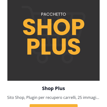
Shop Plus
Sito Shop, Plugin per recupero carrelli, 25 immagini per e-commerce, 25 foto per e-commerce, testi sito, 25 schede prodotto, 12 ore tecniche